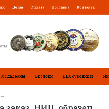
гии
Цены
Оплата
Доставка
Контакты
неты
Медальоны
Брелоки
ПВХ сувениры
Ми
зец
 заказ, НИЦ, образец