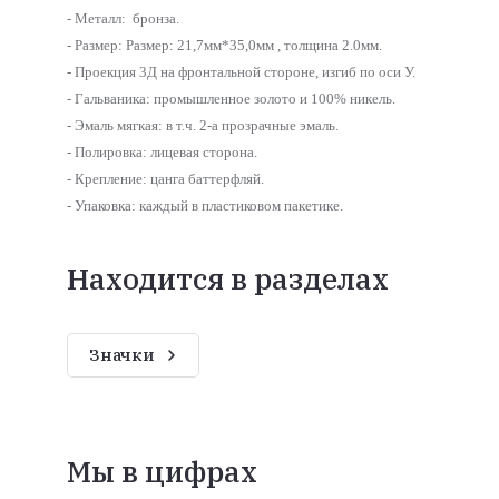
- Металл: бронза.
- Размер: Размер: 21,7мм*35,0мм , толщина 2.0мм.
- Проекция 3Д на фронтальной стороне, изгиб по оси У.
- Гальваника: промышленное золото и 100% никель.
-
Эмаль мягкая: в т.ч. 2-а прозрачные эмаль.
- Полировка: лицевая сторона.
- Крепление: цанга баттерфляй.
- Упаковка: каждый в пластиковом пакетике.
Находится в разделах
Значки
Мы в цифрах