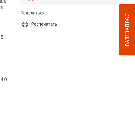
талл
лл
Поделиться
ВАШ ЗАПРОС
Распечатать
55
 4.0