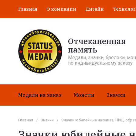
Главная
О компании
Дизайн
Техноло
Отчеканенная
память
Медали, значки, брелоки, мо
по индивидуальному заказу
Медали на заказ
Монеты
Значки
Главная
/
Значки
/
Значки юбилейные на заказ, НИЦ, обра
Значки юбилейные на