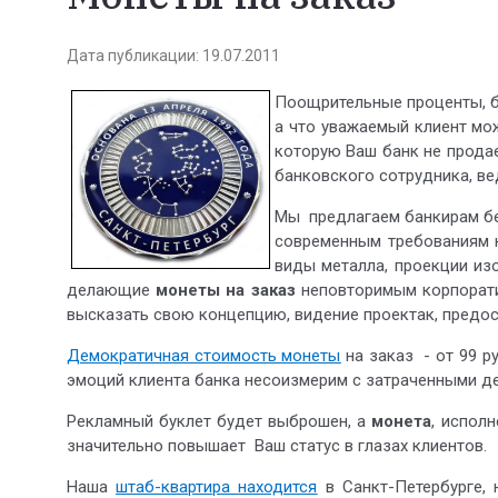
Дата публикации: 19.07.2011
Поощрительные проценты, б
а что уважаемый клиент мож
которую Ваш банк не прода
банковского сотрудника, в
Мы предлагаем банкирам б
современным требованиям к
виды металла, проекции изо
делающие
монеты на заказ
неповторимым корпорат
высказать свою концепцию, видение проектак, предос
Демократичная стоимость монеты
на заказ - от 99 р
эмоций клиента банка несоизмерим с затраченными д
Рекламный буклет будет выброшен, а
монета
, испол
значительно повышает Ваш статус в глазах клиентов.
Наша
штаб-квартира находится
в Санкт-Петербурге, 