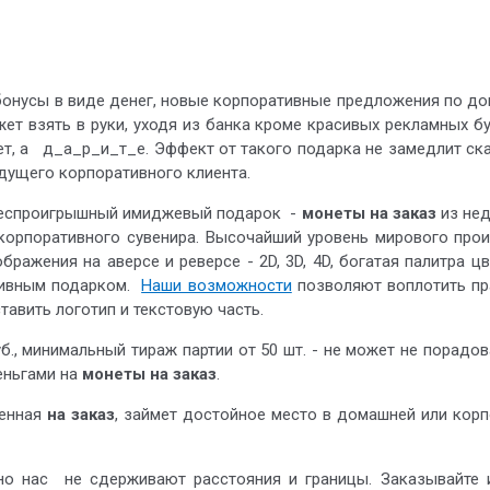
онусы в виде денег, новые корпоративные предложения по доп
ет взять в руки, уходя из банка кроме красивых рекламных б
ет, а д_а_р_и_т_е. Эффект от такого подарка не замедлит ск
едущего корпоративного клиента.
еспроигрышный имиджевый подарок -
монеты на заказ
из не
орпоративного сувенира. Высочайший уровень мирового прои
бражения на аверсе и реверсе - 2D, 3D, 4D, богатая палитра 
ивным подарком.
Наши возможности
позволяют воплотить пр
тавить логотип и текстовую часть.
уб., минимальный тираж партии от 50 шт. - не может не порадо
еньгами на
монеты на заказ
.
ненная
на заказ
, займет достойное место в домашней или корп
но нас не сдерживают расстояния и границы. Заказывайте 