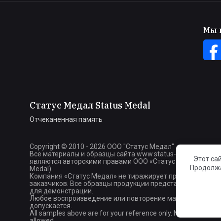
Мы в
Статус Медал Status Medal
Отчеканенная память
Copyright © 2010 - 2026 ООО "Статус Медал"
Все материалы и образцы сайта www.status-medal.com
Этот са
являются авторскими правами ООО «Статус Медал» (Stat
Продолжа
Medal).
Компания «Статус Медал» не тиражирует продукцию сво
заказчиков. Все образцы продукции представлены тольк
для демонстрации.
Любое воспроизведение или повторение материалов не
допускается.
All samples above are for your reference only. No reproduction
allowed.