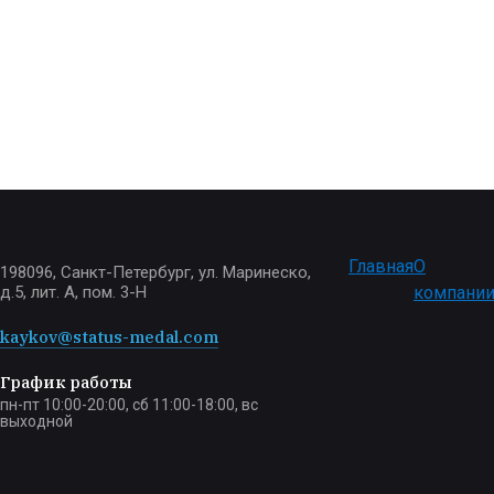
Главная
О
198096, Санкт-Петербург, ул. Маринеско,
д.5, лит. А, пом. 3-Н
компани
kaykov@status-medal.com
График работы
пн-пт 10:00-20:00, сб 11:00-18:00, вс
выходной