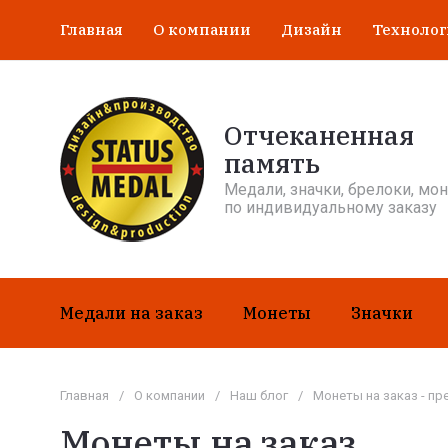
Главная
О компании
Дизайн
Техноло
Отчеканенная
память
Медали, значки, брелоки, мо
по индивидуальному заказу
Медали на заказ
Монеты
Значки
Главная
/
О компании
/
Наш блог
/
Монеты на заказ - п
Монеты на заказ