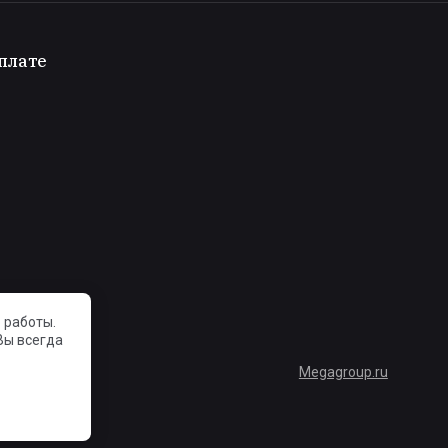
плате
 работы.
Вы всегда
Megagroup.ru