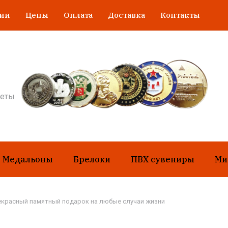
гии
Цены
Оплата
Доставка
Контакты
неты
Медальоны
Брелоки
ПВХ сувениры
Ми
рекрасный памятный подарок на любые случаи жизни